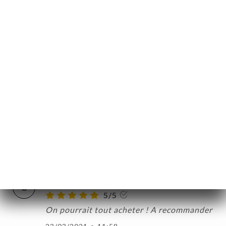
09/02/2022
•
01:34
ー
Joël L.の評価
J
約
5/5
ャ
27/01/2022
•
04:59
リ
Veronique L.の評価
V
ビ
5/5
ー
Accueil chaleureux et nourriture
絡
excellente
02/06/2021
•
12:11
Cyril G.の評価
C
5/5
On pourrait tout acheter ! A recommander