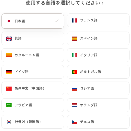
使用する言語を選択してください：
使用する言語を選択してください：
メニュー
JA
フランス語
フランス語
日本語
日本語
英語
英語
スペイン語
スペイン語
/
ホーム
レビュー
カタルーニャ語
カタルーニャ語
イタリア語
イタリア語
レビュー
ドイツ語
ドイツ語
ポルトガル語
ポルトガル語
简体中文（中国語）
简体中文（中国語）
ロシア語
ロシア語
11 Uniitiのレビュー
アラビア語
アラビア語
オランダ語
オランダ語
4.7 / 5
한국어（韓国語）
한국어（韓国語）
チェコ語
チェコ語
100%リアル、検証済みレビュー。