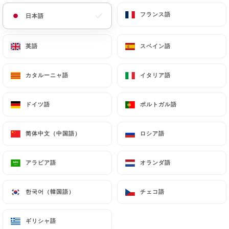
フランス語
フランス語
日本語
日本語
メニュー
JA
英語
英語
スペイン語
スペイン語
カタルーニャ語
カタルーニャ語
イタリア語
イタリア語
/
ホーム
連絡先
ドイツ語
ドイツ語
ポルトガル語
ポルトガル語
連絡先
简体中文（中国語）
简体中文（中国語）
ロシア語
ロシア語
アラビア語
アラビア語
オランダ語
オランダ語
한국어（韓国語）
한국어（韓国語）
チェコ語
チェコ語
Chasse Marée - La
ギリシャ語
ギリシャ語