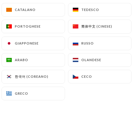
CATALANO
CATALANO
TEDESCO
TEDESCO
简体中文 (CINESE)
简体中文 (CINESE)
PORTOGHESE
PORTOGHESE
GIAPPONESE
GIAPPONESE
RUSSO
RUSSO
ARABO
ARABO
OLANDESE
OLANDESE
한국어 (COREANO)
한국어 (COREANO)
CECO
CECO
GRECO
GRECO