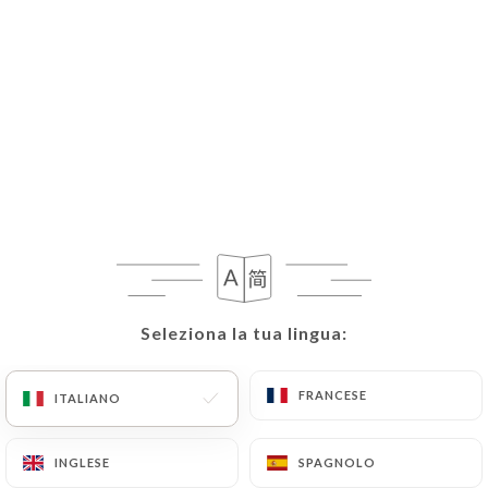
Seleziona la tua lingua:
Seleziona la tua lingua:
FRANCESE
FRANCESE
ITALIANO
ITALIANO
INGLESE
INGLESE
SPAGNOLO
SPAGNOLO