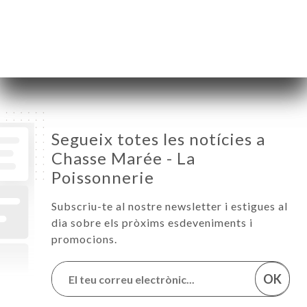
Divendres
08:30-19:30
Dissabte
08:30-19:30
Diumenge
08:30-12:30
Segueix totes les notícies a
Chasse Marée - La
Poissonnerie
Subscriu-te al nostre newsletter i estigues al
dia sobre els pròxims esdeveniments i
promocions.
OK