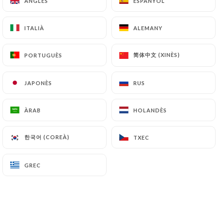
ANGLÈS
ANGLÈS
ESPANYOL
ESPANYOL
ITALIÀ
ITALIÀ
ALEMANY
ALEMANY
Chasse Marée -
简体中文 (XINÈS)
简体中文 (XINÈS)
PORTUGUÈS
PORTUGUÈS
La Poissonnerie
JAPONÈS
JAPONÈS
RUS
RUS
ÀRAB
ÀRAB
HOLANDÈS
HOLANDÈS
11 RESSENYA
POISSONNERIE
한국어 (COREÀ)
한국어 (COREÀ)
TXEC
TXEC
60 Avenue Mozart 75016 Paris France
GREC
GREC
Qui som?